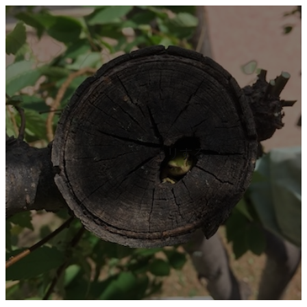
内
容
を
ス
キ
ッ
プ
胃がキリキリする